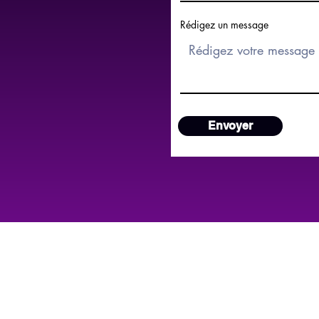
Rédigez un message
Envoyer
 à quelques minutes de Mulhouse,Cer
ntre canin de référence en Alsace.