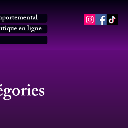
mportemental
tique en ligne
égories