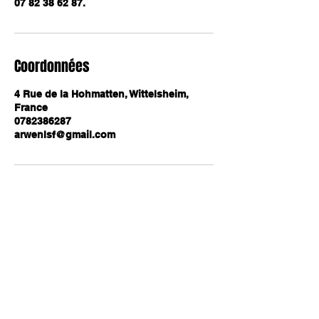
07 82 38 62 87.
Coordonnées
4 Rue de la Hohmatten, Wittelsheim,
France
0782386287
arwenlsf@gmail.com
Situé à Wittelsheim, à quelques
minutes de Mulhouse,Cernay et
Guebwiller,
Arwenlsf est votre centre canin