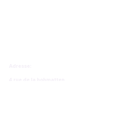
de référence en Alsace.
Parc de jeux, éducation positive,
pension, garderie, toilettage et
formation
tous les services pour le bien-être
de votre chien réunis en un seul
endroit.
Adresse:
4 rue de la hohmatten
68310 Wittelsheim
Horaires :
Lun: Fermé
Mar: 9h-12h/14h-17h